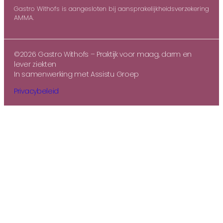
Gastro Withofs is aangesloten bij aansprakelijkheidsverzekering
AMMA.
©2026 Gastro Withofs – Praktijk voor maag, darm en
lever ziekten
In samenwerking met Assistu Groep
Privacybeleid